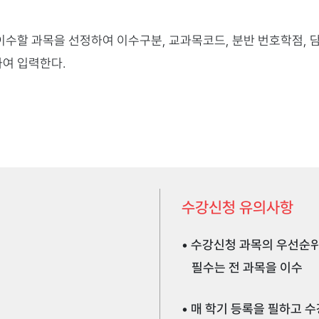
이수할 과목을 선정하여 이수구분, 교과목코드, 분반 번호학점, 
여 입력한다.
배점
95 - 100
90 - 94
처에 비치된 "학점인정신청서"를 작성하여 전역증(군경력증명서)
85 - 89
수강신청 유의사항
후 성적의 오류, 누락 여부를 확인하여야 하며, 성적의 오류, 누락여
무중 습득한 군복무경험을 학점으로 인정 받을 수 있다.
소속된 학과 사무실(또는 교학지원처)에 문의함.
80 - 84
• 수강신청 과목의 우선순위
후 성적에 대한 이의를 제기할 수 없으며, 성적이의를 신청한 학생은 
필수는 전 과목을 이수
75 - 79
• 매 학기 등록을 필하고 
70 - 74
우, 지정된 기간에 교학지원처에 비치된 “학점인정신청서”를 