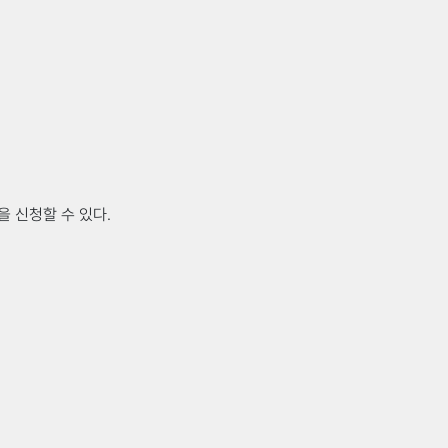
로 인정받을 수 있다.
1.5
1.0
0
OC강좌 학점인정 신청서”를 작성하여
불계
을 신청할 수 있다.