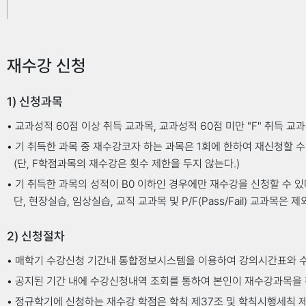
학점인정서를 첨부하여 해당 학과장의 결재를 득한 후 교
D+
D°
재수강 신청
K-MOOC강좌 학점인정
F
1) 신청과목
재학 중 K-MOOC 플랫폼(www.kmooc.kr)에 수강
P
• 교과성적 60점 이상 취득 교과목, 교과성적 60점 미만 "F" 취득 교
이수증을 첨부하여 해당 학과장의 결재를 득한 후 교학지원
• 기 취득한 과목 중 재수강코자 하는 과목은 1회에 한하여 재신청할 
(단, F학점과목의 재수강은 횟수 제한을 두지 않는다.)
• 기 취득한 과목의 성적이 B0 이하인 경우에만 재수강을 신청할 수 있
단, 현장실습, 임상실습, 교직 교과목 및 P/F(Pass/Fail) 교과목은 제
2) 신청절차
성적등급 및 비율
• 매학기 수강신청 기간내 통합정보시스템을 이용하여 강의시간표와 
• 공지된 기간 내에 수강신청내역 조회를 통하여 본인이 재수강과목을 
학칙 제49조 성적등급 및 배점기준에 따라 A+~A학점비율은 
• 정규학기에 신청하는 재수강 학점은 학칙 제37조 및 학칙시행세칙 