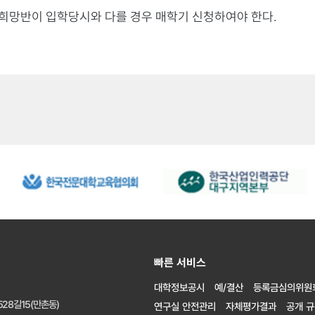
1) 출생증명서
희망반이 입학당시와 다를 경우 매학기 신청하여야 한다.
3주 이내
2) 가족관계증명서
1) 청접장
5일
2) 여행서류(비행기 티켓 등)
1) 청첩장
1일
2) 가족관계증명서
성적
5일
1) 사망진단서 또는 사망인 
2) 사망인과의 가족관계증명
3일
빠른 서비스
1) 진단서 또는 소견서 또는
2) 입퇴원확인서
대학정보공시
예/결산
등록금심의위원
2주 이내
(입원기간 확인이 가능한 서류
28길15(만촌동)
연구실 안전관리
자체평가결과
공개 