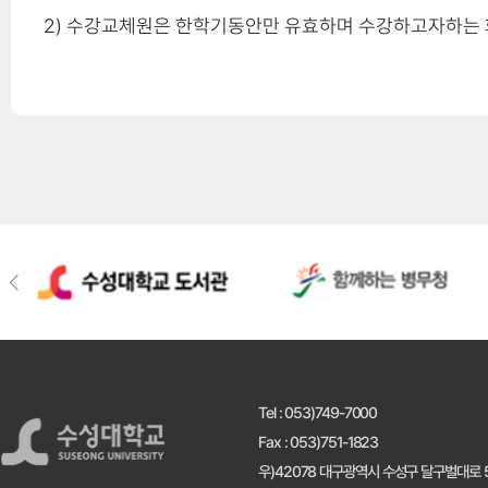
2) 수강교체원은 한학기동안만 유효하며 수강하고자하는 
·본인출산
수강신청을 하지 아니하고 취득한 학점
·본인결혼
중복 신청하여 취득한 성적
출석미달 과목의 성적
·형제,자매,자녀 결혼
기타 관계법령을 위반하거나 부당한 방법에 의하여 취득한 
학생
·부모, 배우자, 자녀 사망
·(외)조부모 사망
·형제자매 사망 및 유사사유
Tel : 053)749-7000
Fax : 053)751-1823
우)42078 대구광역시 수성구 달구벌대로 5