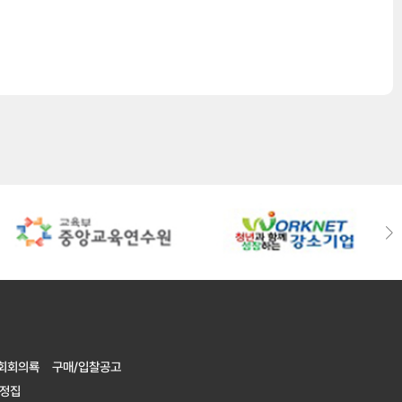
기본증명서
단, 5일장인 경우 7일
서
 진료확인서
회회의룍
구매/입찰공고
입원시
)
규정집