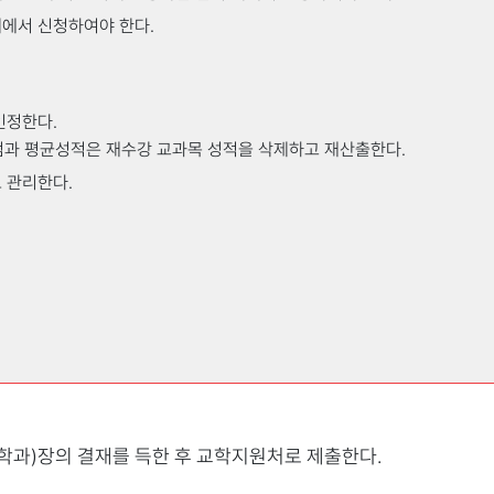
내에서 신청하여야 한다.
로 처리한다.
인정한다.
점과 평균성적은 재수강 교과목 성적을 삭제하고 재산출한다.
 관리한다.
수>신청학점>총점수>평점계 의 순으로 결정한다.
공결기간
증빙
과목의 성적을 반영하여 성적이 확정된 후 F과목을 포함하여 석차를 산
해당일자
1) 징병검사 통지서 또는 
해당일자
1) 예비군 교육훈련 필증
 졸업이 확정되기 전까지 누계석차를 사용하도록 한다. 누계석차는 변동
해당일자
1) 면접확인서
(학과)장의 결재를 득한 후 교학지원처로 제출한다.
해당일자
1) 채용검진확인서