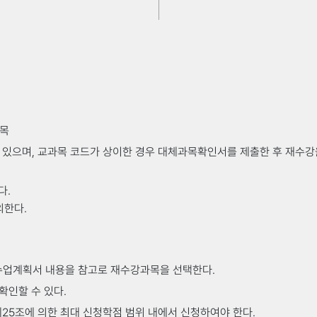
학지원처에 제출하면 군교육훈련중 취득한 학점을 전공선택학점으
65 - 69
60 - 64
59이하
한 강좌를 수강한 후 지정된 기간에 교학지원처에 비치된 “K-MO
과목
처에 제출하면 교양학점으로 인정 받을 수 있다.
수 있으며, 교과목 코드가 상이한 경우 대체과목확인서를 제출한 후 재수강
다.
외한다.
수업계획서 내용을 참고로 재수강과목을 선택한다.
확인할 수 있다.
40%이내로 한다.
제25조에 의한 최대 신청학점 범위 내에서 신청하여야 한다.