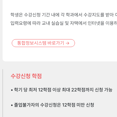
학생은 수강신청 기간 내에 각 학과에서 수강지도를 받아 
입력요령에 따라 교내 실습실 및 자택에서 인터넷을 이용하
등급
통합정보시스템 바로가기 →
A+
군복무경험 학점인정
성적 이의 절차
A°
재학 중 군복무후 복학한 경우, 지정된 기간에 교학지원
수강신청 학점
B+
매학기 기말고사 이후 공시되는 성적열람기간에 성적을 확인한 
해당 학과장의 결재를 득한 후 교학지원처에 제출하면 군복
을 통하여 정정하여야 한다. - 담당교수 연락처는 담당교수가 
B°
• 학기 당 최저 12학점 이상 최대 22학점까지 신청 가능
학생이 성적이의신청 기간내에 이의신청을 하지않은 경우에는 추
C+
군(병역법)교육훈련 학점인정
• 졸업불가자의 수강신청은 12학점 미만 신청
C°
군복무중 교육훈련과정을 이수하여 취득한 학점인정의 경