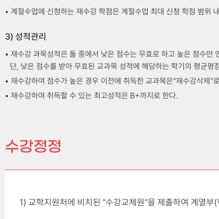
교과목 성적이 D°이상일 때 학점을 취득한 것으로 인정한다.
• 계절수업에 신청하는 재수강 학점은 계절수업 최대 신청 학점 범위 
수강승인을 받고도 수강하지 않은 과목의 성적은 미취득(F)으
3) 성적관리
• 재수강 과목성적은 둘 중에서 낮은 점수는 무효로 하고 높은 점수만 
단, 낮은 점수를 받아 무효된 교과목 성적에 해당하는 학기의 평균평
석차계산
• 재수강하여 점수가 높은 경우 이전에 취득한 교과목은“재수강삭제”로
• 재수강하여 취득할 수 있는 최고성적은 B+까지로 한다.
석차계산기준 : 학적부에 기재되는 석차결정의 기준은 평균점
신청자
공결 사유
재수강 및 보강수강의 성적을 비교하여 반영하고, 성적이의신청
·징병검사
학기석차 산출 시 졸업불가자는 대상에서 제외한다.
수강정정
·예비군 훈련
누계석차는 산출당시 재학인원을 대상으로 출력하여 보관하며.
졸업석차는 졸업인원을 대상으로 한다.
·기업면접
1) 교학지원처에 비치된 "수강교체원"을 제출하여 계열부
·채용검진