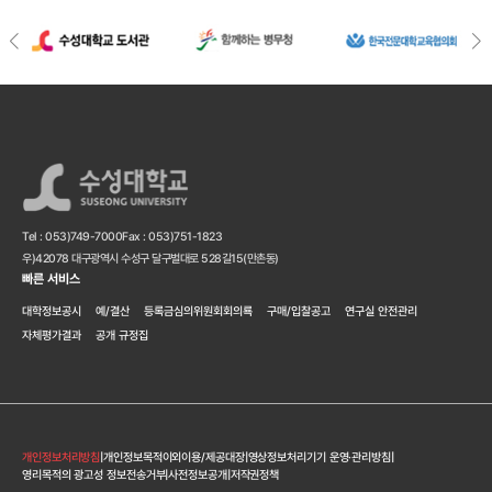
Tel : 053)749-7000
Fax : 053)751-1823
우)42078 대구광역시 수성구 달구벌대로 528길15(만촌동)
빠른 서비스
대학정보공시
예/결산
등록금심의위원회회의룍
구매/입찰공고
연구실 안전관리
자체평가결과
공개 규정집
개인정보처리방침
|
개인정보목적이외이용/제공대장
|
영상정보처리기기 운영·관리방침
|
영리목적의 광고성 정보전송거부
|
사전정보공개
|
저작권정책