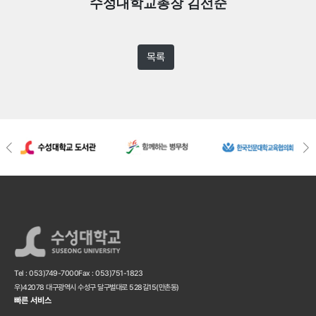
수성대학교총장 김선순
목록
Tel : 053)749-7000
Fax : 053)751-1823
우)42078 대구광역시 수성구 달구벌대로 528길15(만촌동)
빠른 서비스