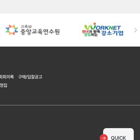
회회의룍
구매/입찰공고
규정집