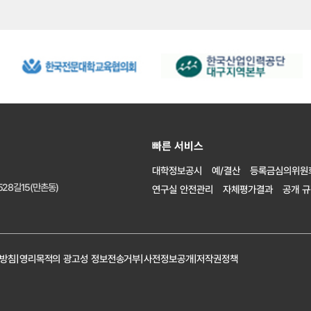
빠른 서비스
대학정보공시
예/결산
등록금심의위원
28길15(만촌동)
연구실 안전관리
자체평가결과
공개 
리방침
|
영리목적의 광고성 정보전송거부
|
사전정보공개
|
저작권정책